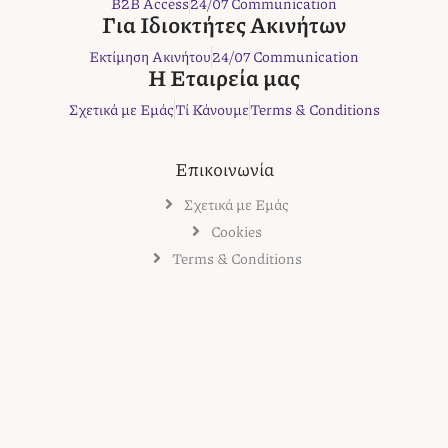
B2B Access
24/07 Communication
o
r
r
e
Για Ιδιοκτήτες Ακινήτων
k
a
s
Εκτίμηση Ακινήτου
24/07 Communication
m
t
Η Εταιρεία μας
Σχετικά με Εμάς
Τί Κάνουμε
Terms & Conditions
Επικοινωνία
Σχετικά με Εμάς
Cookies
Terms & Conditions