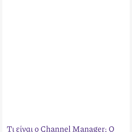
Τι
είναι
ο
Channel
Manager;
Ο
Απόλυτος
Οδηγός
για
Ξενοδοχεία
&
Καταλύματα
Τι είναι ο Channel Manager; Ο