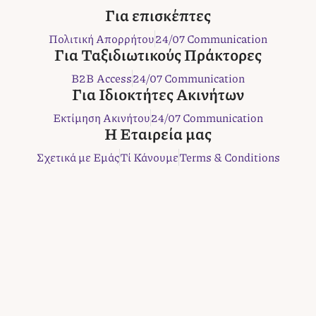
c
i
s
n
b
Για επισκέπτες
e
t
t
t
e
Πολιτική Απορρήτου
24/07 Communication
b
t
a
e
r
Για Ταξιδιωτικούς Πράκτορες
o
e
g
r
B2B Access
24/07 Communication
o
r
r
e
Για Ιδιοκτήτες Ακινήτων
k
a
s
m
t
Εκτίμηση Ακινήτου
24/07 Communication
Η Εταιρεία μας
Σχετικά με Εμάς
Τί Κάνουμε
Terms & Conditions