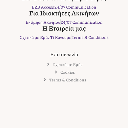
o
e
g
r
B2B Access
24/07 Communication
o
r
r
e
Για Ιδιοκτήτες Ακινήτων
k
a
s
Εκτίμηση Ακινήτου
24/07 Communication
m
t
Η Εταιρεία μας
Σχετικά με Εμάς
Τί Κάνουμε
Terms & Conditions
Επικοινωνία
Σχετικά με Εμάς
Cookies
Terms & Conditions