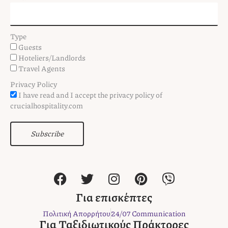
Type
Guests
Hoteliers/Landlords
Travel Agents
Privacy Policy
I have read and I accept the privacy policy of
crucialhospitality.com
Subscribe
F
T
I
P
V
a
w
n
i
i
c
i
s
n
b
Για επισκέπτες
e
t
t
t
e
Πολιτική Απορρήτου
24/07 Communication
b
t
a
e
r
Για Ταξιδιωτικούς Πράκτορες