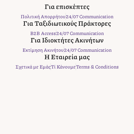
c
i
s
n
b
Για επισκέπτες
e
t
t
t
e
Πολιτική Απορρήτου
24/07 Communication
b
t
a
e
r
Για Ταξιδιωτικούς Πράκτορες
o
e
g
r
B2B Access
24/07 Communication
o
r
r
e
Για Ιδιοκτήτες Ακινήτων
k
a
s
m
t
Εκτίμηση Ακινήτου
24/07 Communication
Η Εταιρεία μας
Σχετικά με Εμάς
Τί Κάνουμε
Terms & Conditions