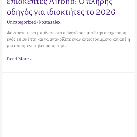
επισκέπτες Airbnb: Ο πλήρης
οδηγός για ιδιοκτήτες το 2026
Uncategorized
/
kostasalex
Φανταστείτε να μπαίνετε στο ακίνητό σας μετά την αναχώρηση
ενός επισκέπτη και να αντικρίζετε έναν κατεστραμμένο καναπέ ή
μια σπασμένη τηλεόραση, την…
Read More »
Airbnb
Επικοινωνία:
Ο
Απόλυτος
Οδηγός
για
Οικοδεσπότες
&
Επισκέπτες