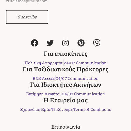
crucialhospitality.com
Subscribe
F
T
I
P
V
a
w
n
i
i
c
i
s
n
b
Για επισκέπτες
e
t
t
t
e
Πολιτική Απορρήτου
24/07 Communication
b
t
a
e
r
Για Ταξιδιωτικούς Πράκτορες
o
e
g
r
B2B Access
24/07 Communication
o
r
r
e
Για Ιδιοκτήτες Ακινήτων
k
a
s
Εκτίμηση Ακινήτου
24/07 Communication
m
t
Η Εταιρεία μας
Σχετικά με Εμάς
Τί Κάνουμε
Terms & Conditions
Επικοινωνία