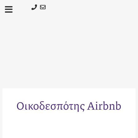
Μετάβαση
στο
περιεχόμενο
Οικοδεσπότης Airbnb
Διαχείριση