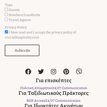
Type
Guests
Hoteliers/Landlords
Travel Agents
Privacy Policy
I have read and I accept the privacy policy of
crucialhospitality.com
Subscribe
F
T
I
P
V
a
w
n
i
i
c
i
s
n
b
Για επισκέπτες
e
t
t
t
e
Πολιτική Απορρήτου
24/07 Communication
b
t
a
e
r
Για Ταξιδιωτικούς Πράκτορες
o
e
g
r
B2B Access
24/07 Communication
o
r
r
e
Για Ιδιοκτήτες Ακινήτων