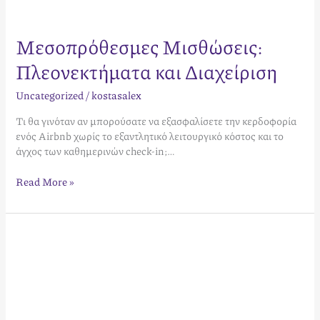
Μεσοπρόθεσμες Μισθώσεις:
Πλεονεκτήματα και Διαχείριση
Uncategorized
/
kostasalex
Τι θα γινόταν αν μπορούσατε να εξασφαλίσετε την κερδοφορία
ενός Airbnb χωρίς το εξαντλητικό λειτουργικό κόστος και το
άγχος των καθημερινών check-in;…
Read More »
Πώς
να
ξεχωρίσω
από
τον
ανταγωνισμό