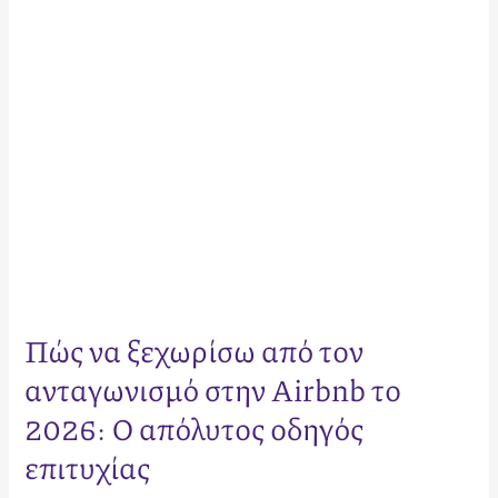
στην
Airbnb
το
2026:
Ο
απόλυτος
οδηγός
επιτυχίας
Πώς να ξεχωρίσω από τον
ανταγωνισμό στην Airbnb το
2026: Ο απόλυτος οδηγός
επιτυχίας