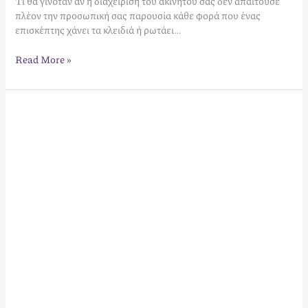
Τι θα γινόταν αν η διαχείριση του ακινήτου σας δεν απαιτούσε
πλέον την προσωπική σας παρουσία κάθε φορά που ένας
επισκέπτης χάνει τα κλειδιά ή ρωτάει…
Read More »
Αύξηση
επαναλαμβανόμενων
πελατών
ξενοδοχείου:
Στρατηγικές
AI
και
Loyalty
το
2026