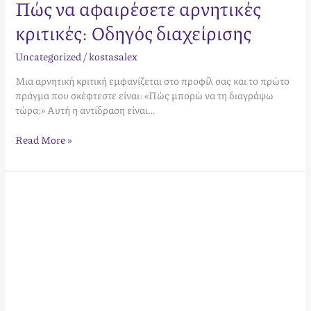
Πώς να αφαιρέσετε αρνητικές
Πώς
να
κριτικές: Οδηγός διαχείρισης
αφαιρέσετε
αρνητικές
Uncategorized
/
kostasalex
κριτικές:
Οδηγός
Μια αρνητική κριτική εμφανίζεται στο προφίλ σας και το πρώτο
διαχείρισης
πράγμα που σκέφτεστε είναι: «Πώς μπορώ να τη διαγράψω
τώρα;» Αυτή η αντίδραση είναι…
Read More »
Πώς
οι
θετικές
κριτικές
αυξάνουν
την
κερδοφορία
σας