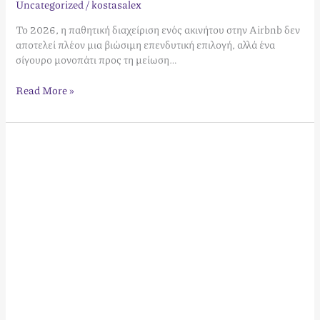
Uncategorized
/
kostasalex
Το 2026, η παθητική διαχείριση ενός ακινήτου στην Airbnb δεν
αποτελεί πλέον μια βιώσιμη επενδυτική επιλογή, αλλά ένα
σίγουρο μονοπάτι προς τη μείωση…
Read More »
Πώς
να
Αυξήσετε
τα
Έσοδα
από
το
Ακίνητό
σας
με
Βραχυχρόνια
Μίσθωση