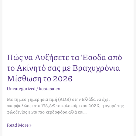
το
2026
Πώς να Αυξήσετε τα Έσοδα από
το Ακίνητό σας με Βραχυχρόνια
Μίσθωση το 2026
Uncategorized
/
kostasalex
Με τη μέση ημερήσια τιμή (ADR) στην Ελλάδα να έχει
σκαρφαλώσει στα 178,8€ το καλοκαίρι του 2026, η αγορά της
φιλοξενίας είναι πιο κερδοφόρα αλλά και…
Read More »