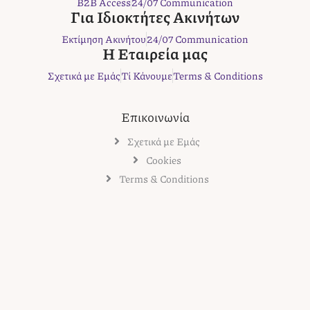
B2B Access
24/07 Communication
o
r
r
e
Για Ιδιοκτήτες Ακινήτων
k
a
s
Εκτίμηση Ακινήτου
24/07 Communication
m
t
Η Εταιρεία μας
Σχετικά με Εμάς
Τί Κάνουμε
Terms & Conditions
Επικοινωνία
Σχετικά με Εμάς
Cookies
Terms & Conditions