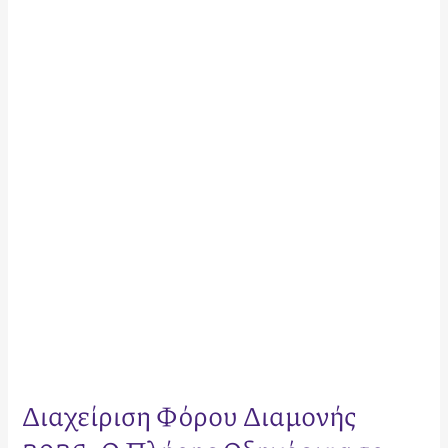
Φόρου
Διαμονής
2026:
Ο
Πλήρης
Οδηγός
για
το
Τέλος
Ανθεκτικότητας
Διαχείριση Φόρου Διαμονής