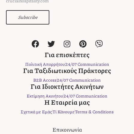
crucialhospitality.com
Subscribe
F
T
I
P
V
a
w
n
i
i
c
i
s
n
b
Για επισκέπτες
e
t
t
t
e
Πολιτική Απορρήτου
24/07 Communication
b
t
a
e
r
Για Ταξιδιωτικούς Πράκτορες
o
e
g
r
B2B Access
24/07 Communication
o
r
r
e
Για Ιδιοκτήτες Ακινήτων
k
a
s
Εκτίμηση Ακινήτου
24/07 Communication
m
t
Η Εταιρεία μας
Σχετικά με Εμάς
Τί Κάνουμε
Terms & Conditions
Επικοινωνία