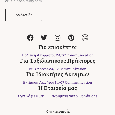
crucialhospitality.com
Subscribe
F
T
I
P
V
a
w
n
i
i
c
i
s
n
b
Για επισκέπτες
e
t
t
t
e
Πολιτική Απορρήτου
24/07 Communication
b
t
a
e
r
Για Ταξιδιωτικούς Πράκτορες
o
e
g
r
B2B Access
24/07 Communication
o
r
r
e
Για Ιδιοκτήτες Ακινήτων
k
a
s
Εκτίμηση Ακινήτου
24/07 Communication
m
t
Η Εταιρεία μας
Σχετικά με Εμάς
Τί Κάνουμε
Terms & Conditions
Επικοινωνία