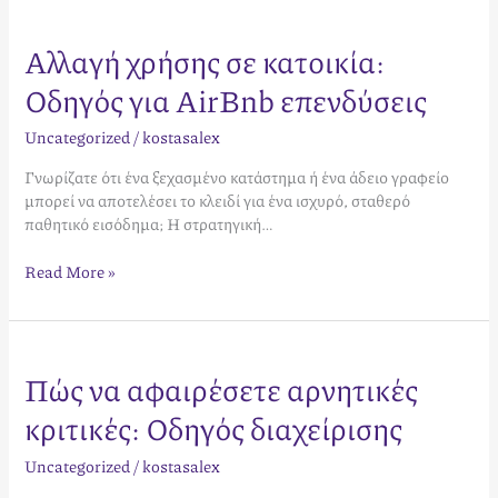
Αλλαγή χρήσης σε κατοικία:
Οδηγός για AirBnb επενδύσεις
Uncategorized
/
kostasalex
Γνωρίζατε ότι ένα ξεχασμένο κατάστημα ή ένα άδειο γραφείο
μπορεί να αποτελέσει το κλειδί για ένα ισχυρό, σταθερό
παθητικό εισόδημα; Η στρατηγική…
Read More »
Πώς να αφαιρέσετε αρνητικές
Πώς
να
κριτικές: Οδηγός διαχείρισης
αφαιρέσετε
αρνητικές
Uncategorized
/
kostasalex
κριτικές:
Οδηγός