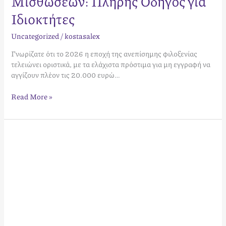
Μισθώσεων: Πλήρης Οδηγός για
Ιδιοκτήτες
Uncategorized
/
kostasalex
Γνωρίζατε ότι το 2026 η εποχή της ανεπίσημης φιλοξενίας
τελειώνει οριστικά, με τα ελάχιστα πρόστιμα για μη εγγραφή να
αγγίζουν πλέον τις 20.000 ευρώ…
Read More »
Πώς
να
εκδώσετε
ΑΜΑ:
Οδηγός
για
ιδιοκτήτες
Airbnb