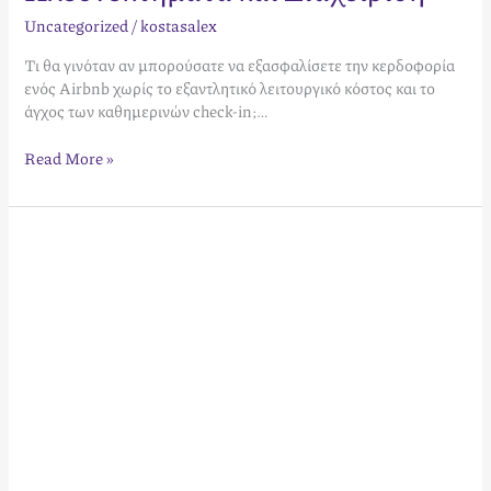
Uncategorized
/
kostasalex
Τι θα γινόταν αν μπορούσατε να εξασφαλίσετε την κερδοφορία
ενός Airbnb χωρίς το εξαντλητικό λειτουργικό κόστος και το
άγχος των καθημερινών check-in;…
Read More »
Πώς
να
ξεχωρίσω
από
τον
ανταγωνισμό
στην
Airbnb
το
2026:
Ο