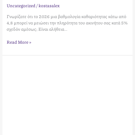
Uncategorized
/
kostasalex
Γνωρίζατε ότι το 2026 μια βαθμολογία καθαριότητας κάτω από
4,8 μπορεί να μειώσει την πληρότητα του ακινήτου σας κατά 5%
σχεδόν αμέσως; Είναι αλήθεια…
Read More »
Διαχείριση
Φόρτου
Εργασίας
Ιδιοκτήτη
Airbnb:
Οδηγός
Επιβίωσης
και
Επιτυχίας
[2026]