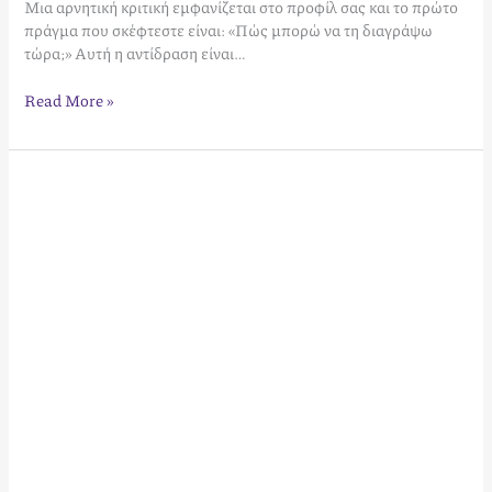
Μια αρνητική κριτική εμφανίζεται στο προφίλ σας και το πρώτο
διαχείρισης
πράγμα που σκέφτεστε είναι: «Πώς μπορώ να τη διαγράψω
τώρα;» Αυτή η αντίδραση είναι…
Read More »
Πώς
οι
θετικές
κριτικές
αυξάνουν
την
κερδοφορία
σας