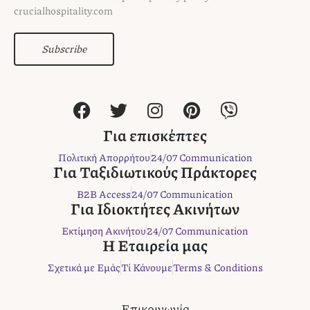
crucialhospitality.com
Subscribe
F
T
I
P
V
a
w
n
i
i
c
i
s
n
b
Για επισκέπτες
e
t
t
t
e
Πολιτική Απορρήτου
24/07 Communication
b
t
a
e
r
Για Ταξιδιωτικούς Πράκτορες
o
e
g
r
B2B Access
24/07 Communication
o
r
r
e
Για Ιδιοκτήτες Ακινήτων
k
a
s
Εκτίμηση Ακινήτου
24/07 Communication
m
t
Η Εταιρεία μας
Σχετικά με Εμάς
Τί Κάνουμε
Terms & Conditions
Επικοινωνία