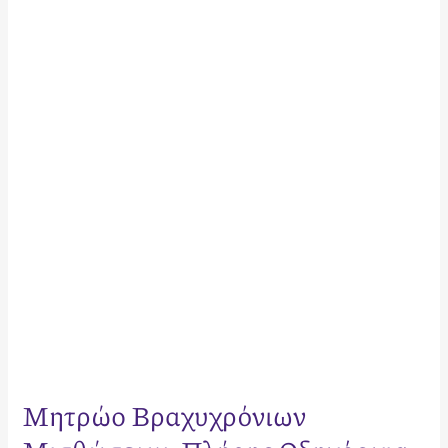
Βραχυχρόνιων
Μισθώσεων:
Πλήρης
Οδηγός
για
Ιδιοκτήτες
Μητρώο Βραχυχρόνιων