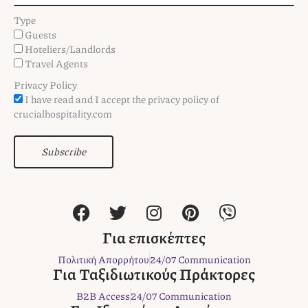
Type
Guests
Hoteliers/Landlords
Travel Agents
Privacy Policy
I have read and I accept the privacy policy of
crucialhospitality.com
Subscribe
F
T
I
P
V
a
w
n
i
i
c
i
s
n
b
Για επισκέπτες
e
t
t
t
e
Πολιτική Απορρήτου
24/07 Communication
b
t
a
e
r
Για Ταξιδιωτικούς Πράκτορες
o
e
g
r
B2B Access
24/07 Communication
o
r
r
e