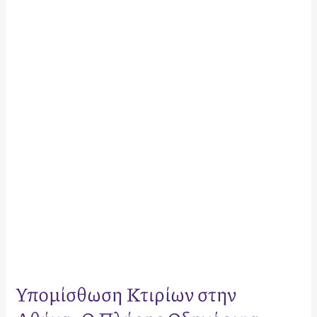
Κτιρίων
στην
Αθήνα:
Ο
Πλήρης
Οδηγός
για
Ιδιοκτήτες
το
2026
Υπομίσθωση Κτιρίων στην