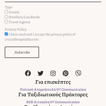
Type
Guests
Hoteliers/Landlords
Travel Agents
Privacy Policy
I have read and I accept the privacy policy of
crucialhospitality.com
Subscribe
F
T
I
P
V
a
w
n
i
i
c
i
s
n
b
Για επισκέπτες
e
t
t
t
e
Πολιτική Απορρήτου
24/07 Communication
b
t
a
e
r
Για Ταξιδιωτικούς Πράκτορες
o
e
g
r
B2B Access
24/07 Communication
o
r
r
e