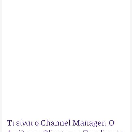
είναι
ο
Channel
Manager;
Ο
Απόλυτος
Οδηγός
για
Ξενοδοχεία
&
Καταλύματα
Τι είναι ο Channel Manager; Ο