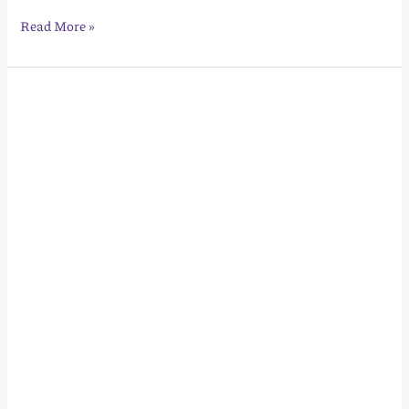
Read More »
Διαχείριση
Κρατήσεων
Ξενοδοχείου:
Ο
Απόλυτος
Οδηγός
για
Αύξηση
Εσόδων