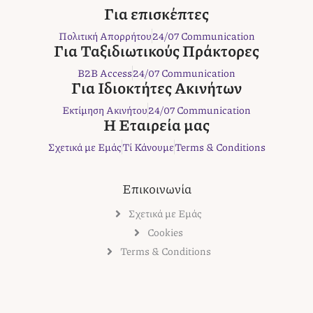
c
i
s
n
b
Για επισκέπτες
e
t
t
t
e
Πολιτική Απορρήτου
24/07 Communication
b
t
a
e
r
Για Ταξιδιωτικούς Πράκτορες
o
e
g
r
B2B Access
24/07 Communication
o
r
r
e
Για Ιδιοκτήτες Ακινήτων
k
a
s
Εκτίμηση Ακινήτου
24/07 Communication
m
t
Η Εταιρεία μας
Σχετικά με Εμάς
Τί Κάνουμε
Terms & Conditions
Επικοινωνία
Σχετικά με Εμάς
Cookies
Terms & Conditions