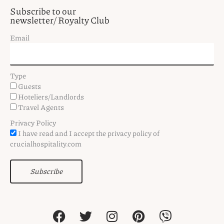
Subscribe to our
newsletter/ Royalty Club
Email
Type
Guests
Hoteliers/Landlords
Travel Agents
Privacy Policy
I have read and I accept the privacy policy of
crucialhospitality.com
Subscribe
F
T
I
P
V
a
w
n
i
i