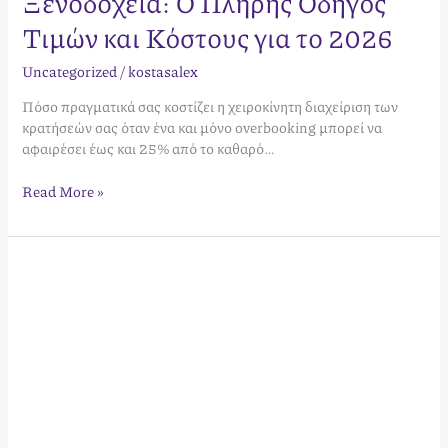
Ξενοδοχεία: Ο Πλήρης Οδηγός
Τιμών και Κόστους για το 2026
Uncategorized
/
kostasalex
Πόσο πραγματικά σας κοστίζει η χειροκίνητη διαχείριση των
κρατήσεών σας όταν ένα και μόνο overbooking μπορεί να
αφαιρέσει έως και 25% από το καθαρό…
Read More »
Τι
είναι
ο
Channel
Manager;
Ο
Απόλυτος
Οδηγός
για