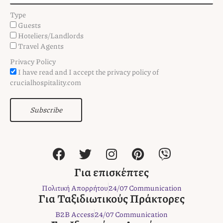
Type
Guests
Hoteliers/Landlords
Travel Agents
Privacy Policy
I have read and I accept the privacy policy of
crucialhospitality.com
Subscribe
F
T
I
P
V
a
w
n
i
i
c
i
s
n
b
Για επισκέπτες
e
t
t
t
e
Πολιτική Απορρήτου
24/07 Communication
b
t
a
e
r
Για Ταξιδιωτικούς Πράκτορες
o
e
g
r
B2B Access
24/07 Communication
o
r
r
e