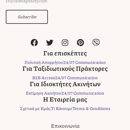
crucialhospitality.com
Subscribe
F
T
I
P
V
a
w
n
i
i
c
i
s
n
b
Για επισκέπτες
e
t
t
t
e
Πολιτική Απορρήτου
24/07 Communication
b
t
a
e
r
Για Ταξιδιωτικούς Πράκτορες
o
e
g
r
B2B Access
24/07 Communication
o
r
r
e
Για Ιδιοκτήτες Ακινήτων
k
a
s
Εκτίμηση Ακινήτου
24/07 Communication
m
t
Η Εταιρεία μας
Σχετικά με Εμάς
Τί Κάνουμε
Terms & Conditions
Επικοινωνία