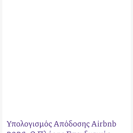
Απόδοσης
Airbnb
2026:
Ο
Πλήρης
Επενδυτικός
Οδηγός
για
Rental
Arbitrage
Υπολογισμός Απόδοσης Airbnb