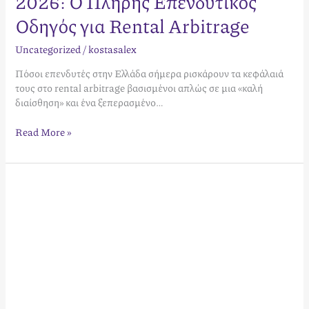
2026: Ο Πλήρης Επενδυτικός
Οδηγός για Rental Arbitrage
Uncategorized
/
kostasalex
Πόσοι επενδυτές στην Ελλάδα σήμερα ρισκάρουν τα κεφάλαιά
τους στο rental arbitrage βασισμένοι απλώς σε μια «καλή
διαίσθηση» και ένα ξεπερασμένο…
Read More »
Υπομίσθωση
Κτηρίων
για
Booking:
Ο
Πλήρης
Οδηγός
Επένδυσης
(2026)