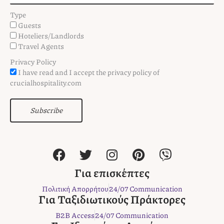
Type
Guests
Hoteliers/Landlords
Travel Agents
Privacy Policy
I have read and I accept the privacy policy of
crucialhospitality.com
Subscribe
F
T
I
P
V
a
w
n
i
i
c
i
s
n
b
Για επισκέπτες
e
t
t
t
e
Πολιτική Απορρήτου
24/07 Communication
b
t
a
e
r
Για Ταξιδιωτικούς Πράκτορες
o
e
g
r
B2B Access
24/07 Communication
o
r
r
e