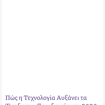
η
Τεχνολογία
Αυξάνει
τα
Έσοδα
του
Ξενοδοχείου
το
2026:
Ο
Πλήρης
Οδηγός
Κερδοφορίας
Πώς η Τεχνολογία Αυξάνει τα