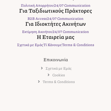
e
t
t
t
e
Πολιτική Απορρήτου
24/07 Communication
b
t
a
e
r
Για Ταξιδιωτικούς Πράκτορες
o
e
g
r
B2B Access
24/07 Communication
o
r
r
e
Για Ιδιοκτήτες Ακινήτων
k
a
s
Εκτίμηση Ακινήτου
24/07 Communication
m
t
Η Εταιρεία μας
Σχετικά με Εμάς
Τί Κάνουμε
Terms & Conditions
Επικοινωνία
Σχετικά με Εμάς
Cookies
Terms & Conditions