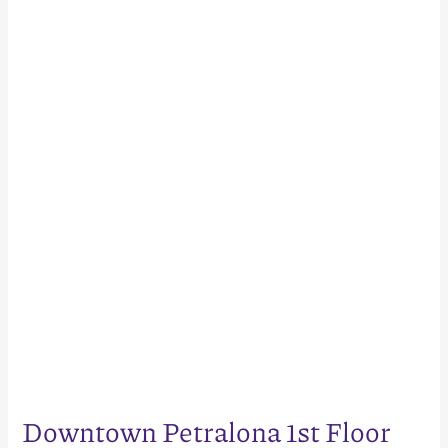
Petralona
1st
Floor
Downtown Petralona 1st Floor