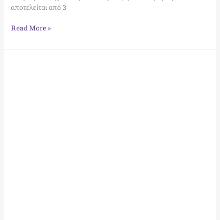
αποτελείται από 3
Read More »
Downtown
Petralona
Ground
Floor