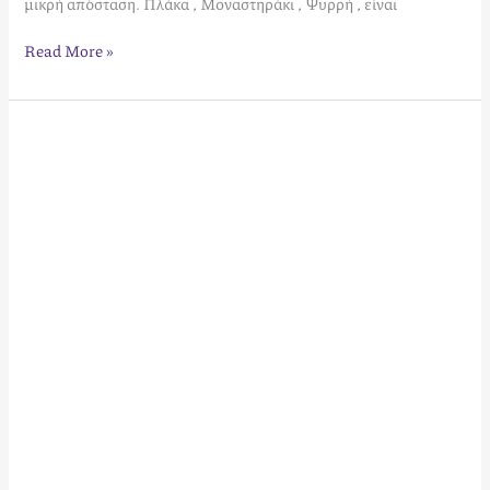
μικρή απόσταση. Πλάκα , Μοναστηράκι , Ψυρρή , είναι
Read More »
Athens
Smart
Apartments