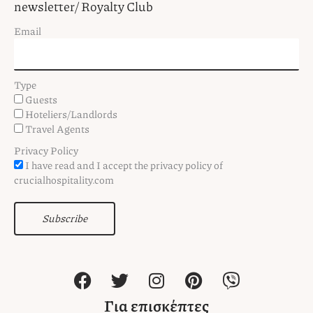
newsletter/ Royalty Club
Email
Type
Guests
Hoteliers/Landlords
Travel Agents
Privacy Policy
I have read and I accept the privacy policy of
crucialhospitality.com
Subscribe
F
T
I
P
V
a
w
n
i
i
c
i
s
n
b
Για επισκέπτες