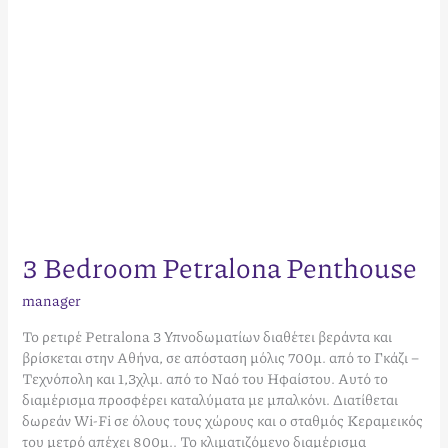
3 Bedroom Petralona Penthouse
manager
Το ρετιρέ Petralona 3 Υπνοδωματίων διαθέτει βεράντα και
βρίσκεται στην Αθήνα, σε απόσταση μόλις 700μ. από το Γκάζι –
Τεχνόπολη και 1,3χλμ. από το Ναό του Ηφαίστου. Αυτό το
διαμέρισμα προσφέρει καταλύματα με μπαλκόνι. Διατίθεται
δωρεάν Wi-Fi σε όλους τους χώρους και ο σταθμός Κεραμεικός
του μετρό απέχει 800μ.. Το κλιματιζόμενο διαμέρισμα