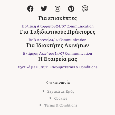
F
T
I
P
V
a
w
n
i
i
c
i
s
n
b
Για επισκέπτες
e
t
t
t
e
Πολιτική Απορρήτου
24/07 Communication
b
t
a
e
r
Για Ταξιδιωτικούς Πράκτορες
o
e
g
r
B2B Access
24/07 Communication
o
r
r
e
Για Ιδιοκτήτες Ακινήτων
k
a
s
Εκτίμηση Ακινήτου
24/07 Communication
m
t
Η Εταιρεία μας
Σχετικά με Εμάς
Τί Κάνουμε
Terms & Conditions
Επικοινωνία
Σχετικά με Εμάς
Cookies
Terms & Conditions