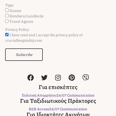
Type
Guests
Hoteliers/Landlords
Travel Agents
Privacy Policy
I have read and I accept the privacy policy of
crucialhospitality.com
Subscribe
F
T
I
P
V
a
w
n
i
i
c
i
s
n
b
Για επισκέπτες
e
t
t
t
e
Πολιτική Απορρήτου
24/07 Communication
b
t
a
e
r
Για Ταξιδιωτικούς Πράκτορες
o
e
g
r
B2B Access
24/07 Communication
o
r
r
e
Για Ιδιοκτήτες Ακινήτων