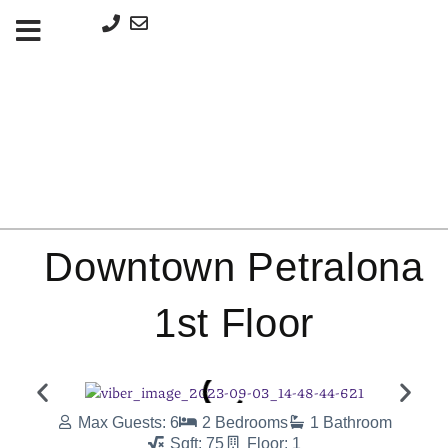
Μετάβαση
στο
περιεχόμενο
Downtown Petralona
1st Floor
Max Guests: 6
2 Bedrooms
1 Bathroom
Sqft: 75
Floor: 1